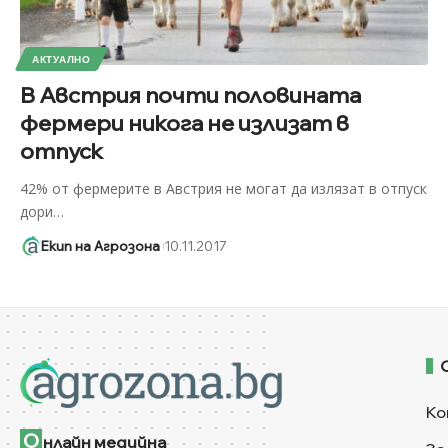
АКТУАЛНО
В Австрия почти половината
фермери никога не излизат в
отпуск
42% от фермерите в Австрия не могат да излязат в отпуск
дори
…
Екип на Агрозона
10.11.2017
Ко
О
нлайн медийна