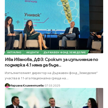
АКТУАЛНО
АКЦЕНТИ
ДЪРЖАВЕН ФОНД ЗЕМЕДЕЛИЕ
Ива Иванова, ДФЗ: Срокът за изпълнение по
подмярка 4.1 няма да бъде...
Изпълнителният директор на Държавен фонд „Земеделие“
участва в 11-ата Национална среща на
…
Мариана Климентиева
07.03.2025