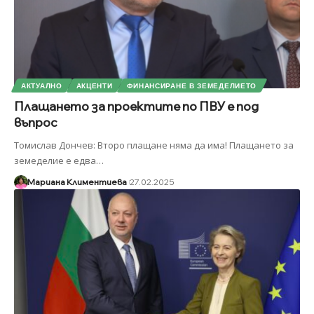
АКТУАЛНО
АКЦЕНТИ
ФИНАНСИРАНЕ В ЗЕМЕДЕЛИЕТО
Плащането за проектите по ПВУ е под
въпрос
Томислав Дончев: Второ плащане няма да има! Плащането за
земеделие е едва
…
Мариана Климентиева
27.02.2025