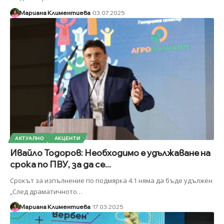
Мариана Климентиева
03.07.2025
АКТУАЛНО
АКЦЕНТИ
Ивайло Тодоров: Необходимо е удължаване на
срока по ПВУ, за да се...
Срокът за изпълнение по подмярка 4.1 няма да бъде удължен
„След драматичното
…
Мариана Климентиева
17.03.2025