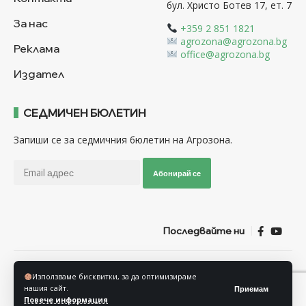
бул. Христо Ботев 17, ет. 7
За нас
+359 2 851 1821
agrozona@agrozona.bg
Реклама
office@agrozona.bg
Издател
СЕДМИЧЕН БЮЛЕТИН
Запиши се за седмичния бюлетин на Агрозона.
Абонирай се
Последвайте ни
Общи условия
Политика за използване на “Бисквитки”
Използваме бисквитки, за да оптимизираме
Политика за защита на личните данни
нашия сайт.
Приемам
Повече информация
© Агрозона © 2011-2025 Всички права запазени