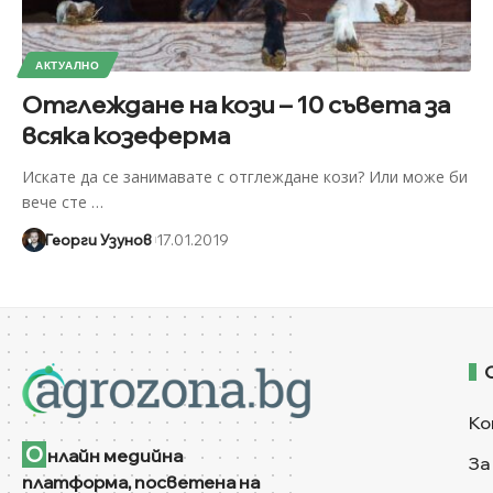
АКТУАЛНО
Отглеждане на кози – 10 съвета за
всяка козеферма
Искате да се занимавате с отглеждане кози? Или може би
вече сте
…
Георги Узунов
17.01.2019
Ко
О
нлайн медийна
За
платформа, посветена на