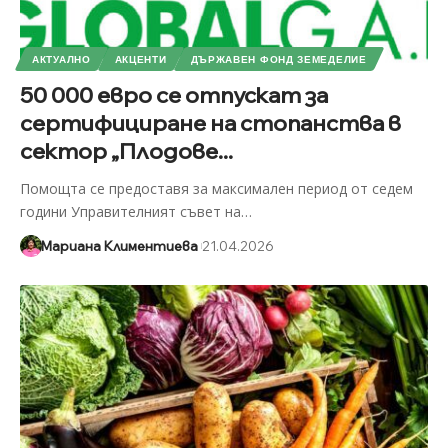
АКТУАЛНО
АКЦЕНТИ
ДЪРЖАВЕН ФОНД ЗЕМЕДЕЛИЕ
50 000 евро се отпускат за
сертифициране на стопанства в
сектор „Плодове...
Помощта се предоставя за максимален период от седем
години Управителният съвет на
…
Мариана Климентиева
21.04.2026