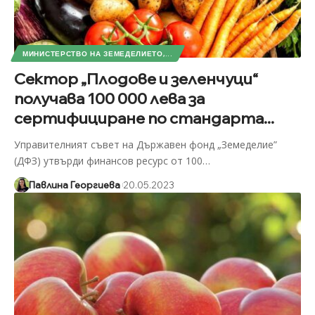
МИНИСТЕРСТВО НА ЗЕМЕДЕЛИЕТО,...
Сектор „Плодове и зеленчуци“
получава 100 000 лева за
сертифициране по стандарта...
Управителният съвет на Държавен фонд „Земеделие”
(ДФЗ) утвърди финансов ресурс от 100
…
Павлина Георгиева
20.05.2023