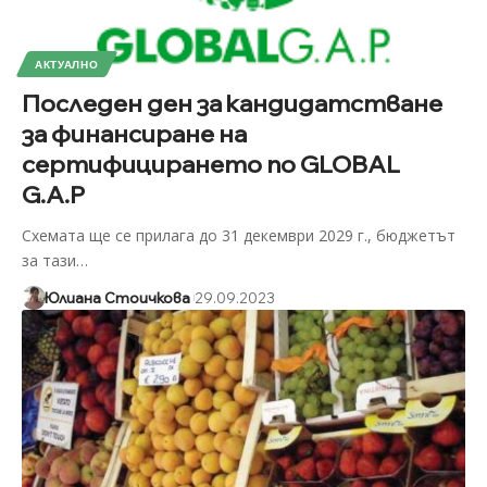
АКТУАЛНО
Последен ден за кандидатстване
за финансиране на
сертифицирането по GLOBAL
G.A.P
Схемата ще се прилага до 31 декември 2029 г., бюджетът
за тази
…
Юлиана Стоичкова
29.09.2023