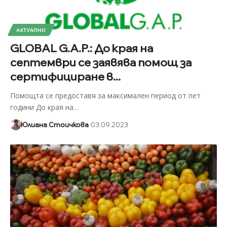
АКТУАЛНО
GLOBAL G.A.P.: До края на
септември се заявява помощ за
сертифициране в...
Помощта се предоставя за максимален период от пет
години До края на
…
Юлиана Стоичкова
03.09.2023