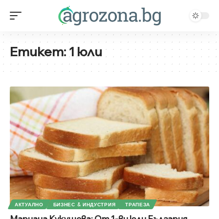
Етикет:
1 юли
АКТУАЛНО
БИЗНЕС & ИНДУСТРИЯ
ТРАПЕЗА
Мариана Кукушева: От 1-ви юли България