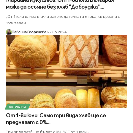
може да осъмне без хляб “Добруджа”,...
„От 1 юли влиза в сила законодателната мярка, свързана с
15% таван
…
Павлина Георгиева
27.06.2024
АКТУАЛНО
От 1-ви юли: Само три вида хляб ще се
предлагат с 0%...
Три вида хляб ще бъдат с 0% ДДС от 1 юли -
…