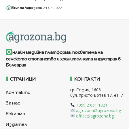
Екип на Агрозона
24.06.2022
О
нлайн медийна платформа, посветена на
селското стопанство и хранителната индустрия в
България
СТРАНИЦИ
КОНТАКТИ
гр. София, 1606
Контакти
бул. Христо Ботев 17, ет. 7
За нас
+359 2 851 1821
agrozona@agrozona.bg
Реклама
office@agrozona.bg
Издател