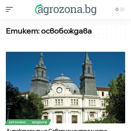
Етикет:
освобождава
АКТУАЛНО
АКЦЕНТИ
Директорът на Северноцентралното