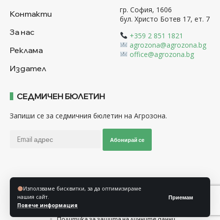
гр. София, 1606
Контакти
бул. Христо Ботев 17, ет. 7
За нас
+359 2 851 1821
agrozona@agrozona.bg
Реклама
office@agrozona.bg
Издател
СЕДМИЧЕН БЮЛЕТИН
Запиши се за седмичния бюлетин на Агрозона.
Абонирай се
Последвайте ни
Използваме бисквитки, за да оптимизираме
нашия сайт.
Приемам
Повече информация
Общи условия
Политика за използване на “Бисквитки”
Политика за защита на личните данни