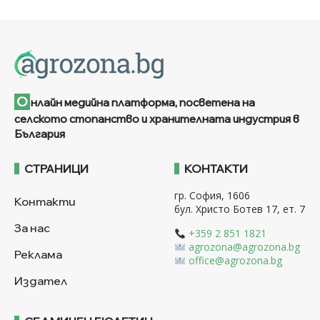
О
нлайн медийна платформа, посветена на
селското стопанство и хранителната индустрия в
България
СТРАНИЦИ
КОНТАКТИ
гр. София, 1606
Контакти
бул. Христо Ботев 17, ет. 7
За нас
+359 2 851 1821
agrozona@agrozona.bg
Реклама
office@agrozona.bg
Издател