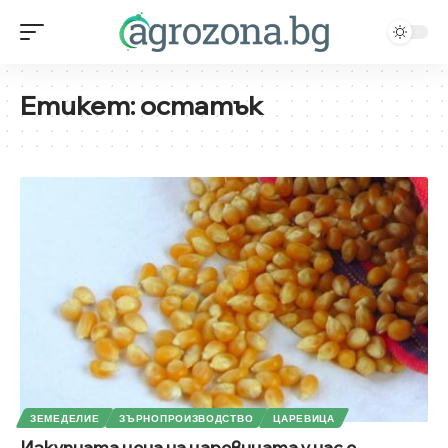
Етикет:
остатък
ЗЕМЕДЕЛИЕ
ЗЪРНОПРОИЗВОДСТВО
ЦАРЕВИЦА
Изкупната цена на царевицата у нас е