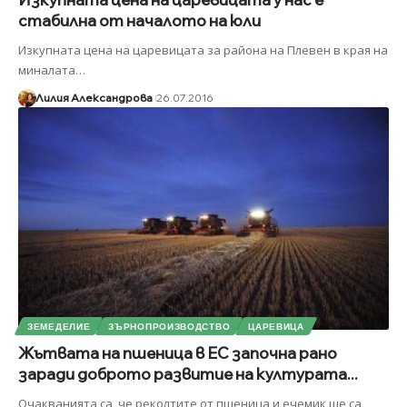
стабилна от началото на юли
Изкупната цена на царевицата за района на Плевен в края на
миналата
…
Лилия Александрова
26.07.2016
ЗЕМЕДЕЛИЕ
ЗЪРНОПРОИЗВОДСТВО
ЦАРЕВИЦА
Жътвата на пшеница в ЕС започна рано
заради доброто развитие на културата...
Очакванията са, че реколтите от пшеница и ечемик ще са