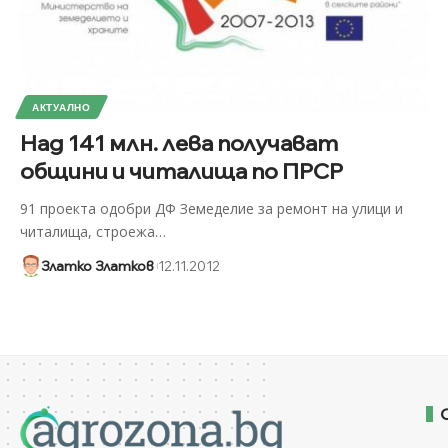
АКТУАЛНО
Над 141 млн. лева получават
общини и читалища по ПРСР
91 проекта одобри ДФ Земеделие за ремонт на улици и
читалища, строежа
…
Златко Златков
12.11.2012