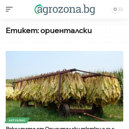
Етикет:
ориенталски
АКТУАЛНО
Реколтата от Ориенталски тютюн е със