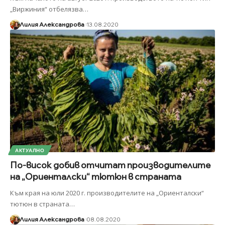
„Виржиния“ отбелязва
…
Лилия Александрова
13.08.2020
АКТУАЛНО
По-висок добив отчитат производителите
на „Ориенталски“ тютюн в страната
Към края на юли 2020 г. производителите на „Ориенталски“
тютюн в страната
…
Лилия Александрова
08.08.2020