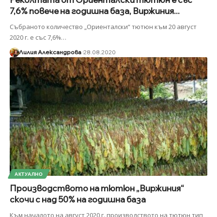
7,6% повече на годишна база, Виржиния...
Събраното количество „Ориенталски“ тютюн към 20 август
2020 г. е със 7,6%
…
Лилия Александрова
28.08.2020
АКТУАЛНО
Производството на тютюн „Виржиния“
скочи с над 50% на годишна база
Към началото на август 2020 г. производството на тютюн тип