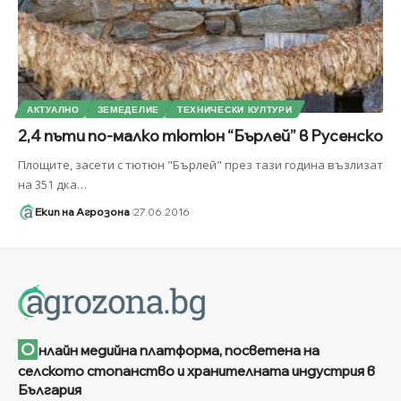
АКТУАЛНО
ЗЕМЕДЕЛИЕ
ТЕХНИЧЕСКИ КУЛТУРИ
2,4 пъти по-малко тютюн “Бърлей” в Русенско
Площите, засети с тютюн "Бърлей" през тази година възлизат
на 351 дка
…
Екип на Агрозона
27.06.2016
О
нлайн медийна платформа, посветена на
селското стопанство и хранителната индустрия в
България