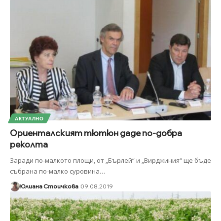
АКТУАЛНО
Ориенталският тютюн даде по-добра
реколта
Заради по-малкото площи, от „Бърлей“ и „Вирджиния“ ще бъде
събрана по-малко суровина
…
Юлиана Стоичкова
09.08.2019