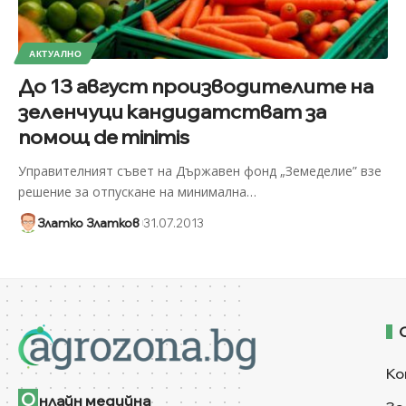
АКТУАЛНО
До 13 август производителите на
зеленчуци кандидатстват за
помощ de minimis
Управителният съвет на Държавен фонд „Земеделие” взе
решение за отпускане на минимална
…
Златко Златков
31.07.2013
Ко
О
нлайн медийна