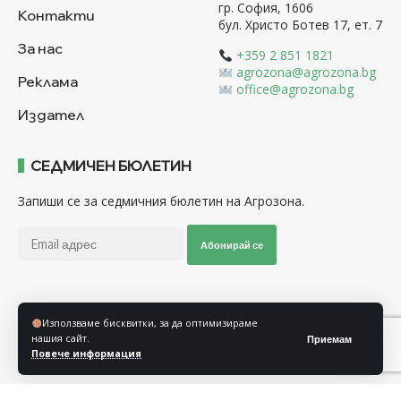
гр. София, 1606
Контакти
бул. Христо Ботев 17, ет. 7
За нас
+359 2 851 1821
agrozona@agrozona.bg
Реклама
office@agrozona.bg
Издател
СЕДМИЧЕН БЮЛЕТИН
Запиши се за седмичния бюлетин на Агрозона.
Абонирай се
Последвайте ни
Използваме бисквитки, за да оптимизираме
нашия сайт.
Приемам
Повече информация
Общи условия
Политика за използване на “Бисквитки”
Политика за защита на личните данни