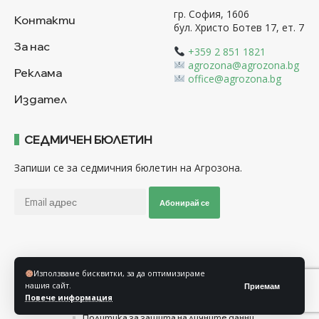
гр. София, 1606
Контакти
бул. Христо Ботев 17, ет. 7
За нас
+359 2 851 1821
agrozona@agrozona.bg
Реклама
office@agrozona.bg
Издател
СЕДМИЧЕН БЮЛЕТИН
Запиши се за седмичния бюлетин на Агрозона.
Абонирай се
Последвайте ни
Използваме бисквитки, за да оптимизираме
нашия сайт.
Приемам
Повече информация
Общи условия
Политика за използване на “Бисквитки”
Политика за защита на личните данни