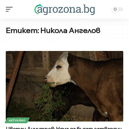
Етикет:
Никола Ангелов
АКТУАЛНО
Цветан Димитров: Няма да бъдат затваряни