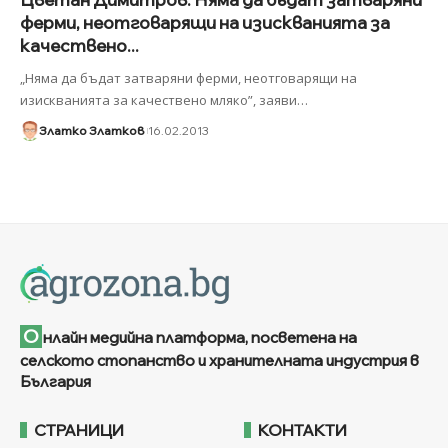
ферми, неотговарящи на изискванията за
качествено...
„Няма да бъдат затваряни ферми, неотговарящи на
изискванията за качествено мляко”, заяви
…
Златко Златков
16.02.2013
О
нлайн медийна платформа, посветена на
селското стопанство и хранителната индустрия в
България
СТРАНИЦИ
КОНТАКТИ