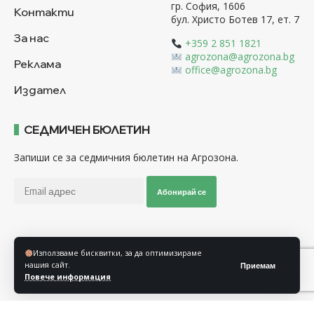
гр. София, 1606
Контакти
бул. Христо Ботев 17, ет. 7
За нас
+359 2 851 1821
agrozona@agrozona.bg
Реклама
office@agrozona.bg
Издател
СЕДМИЧЕН БЮЛЕТИН
Запиши се за седмичния бюлетин на Агрозона.
Абонирай се
Последвайте ни
Използваме бисквитки, за да оптимизираме
нашия сайт.
Приемам
Повече информация
Общи условия
Политика за използване на “Бисквитки”
Политика за защита на личните данни