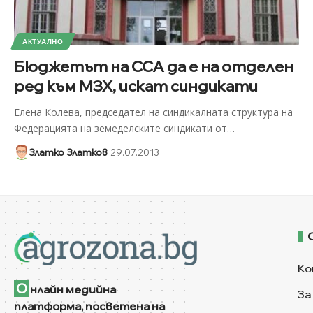
АКТУАЛНО
Бюджетът на ССА да е на отделен
ред към МЗХ, искат синдикати
Елена Колева, председател на синдикалната структура на
Федерацията на земеделските синдикати от
…
Златко Златков
29.07.2013
Ко
О
нлайн медийна
За
платформа, посветена на