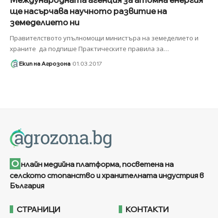
ще насърчава научното развитие на
земеделието ни
Правителството упълномощи министъра на земеделието и
храните да подпише Практическите правила за
…
Екип на Агрозона
01.03.2017
О
нлайн медийна платформа, посветена на
селското стопанство и хранителната индустрия в
България
СТРАНИЦИ
КОНТАКТИ