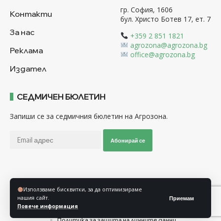
гр. София, 1606
Контакти
бул. Христо Ботев 17, ет. 7
За нас
+359 2 851 1821
agrozona@agrozona.bg
Реклама
office@agrozona.bg
Издател
СЕДМИЧЕН БЮЛЕТИН
Запиши се за седмичния бюлетин на Агрозона.
Абонирай се
Последвайте ни
Използваме бисквитки, за да оптимизираме
нашия сайт.
Приемам
Повече информация
Общи условия
Политика за използване на “Бисквитки”
Политика за защита на личните данни