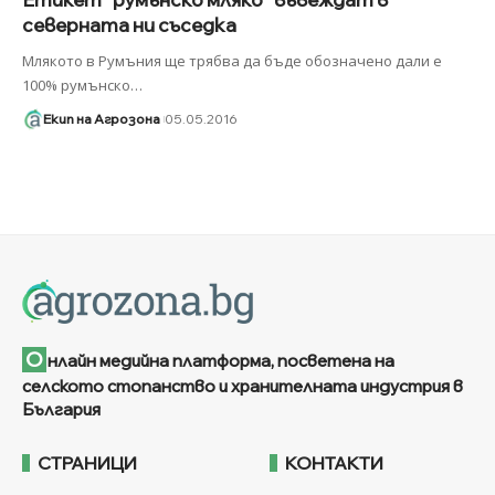
северната ни съседка
Млякото в Румъния ще трябва да бъде обозначено дали е
100% румънско
…
Екип на Агрозона
05.05.2016
О
нлайн медийна платформа, посветена на
селското стопанство и хранителната индустрия в
България
СТРАНИЦИ
КОНТАКТИ