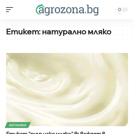
Етикет:
натурално мляко
АКТУАЛНО
Етикет “румънско мляко” въвеждат в