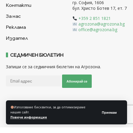
гр. София, 1606
Контакти
бул. Христо Ботев 17, ет. 7
За нас
+359 2 851 1821
agrozona@agrozona.bg
Реклама
office@agrozona.bg
Издател
СЕДМИЧЕН БЮЛЕТИН
Запиши се за седмичния бюлетин на Агрозона.
Абонирай се
Последвайте ни
Използваме бисквитки, за да оптимизираме
нашия сайт.
Приемам
Повече информация
Общи условия
Политика за използване на “Бисквитки”
Политика за защита на личните данни