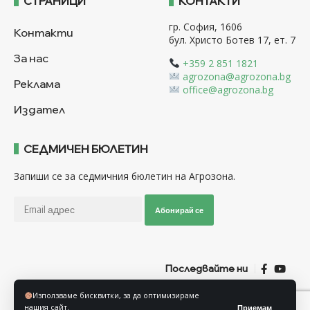
СТРАНИЦИ
КОНТАКТИ
гр. София, 1606
Контакти
бул. Христо Ботев 17, ет. 7
За нас
+359 2 851 1821
agrozona@agrozona.bg
Реклама
office@agrozona.bg
Издател
СЕДМИЧЕН БЮЛЕТИН
Запиши се за седмичния бюлетин на Агрозона.
Абонирай се
Последвайте ни
Използваме бисквитки, за да оптимизираме
Общи условия
Политика за използване на “Бисквитки”
нашия сайт.
Приемам