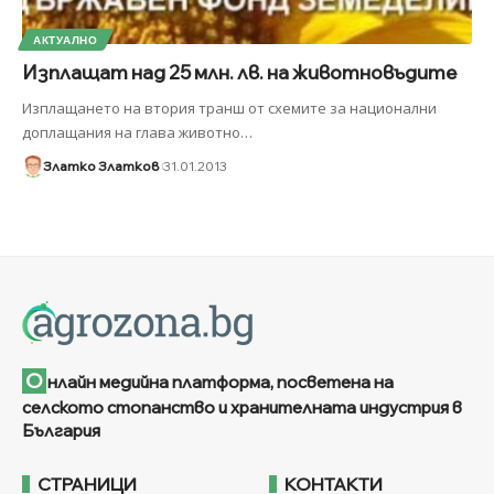
АКТУАЛНО
Изплащат над 25 млн. лв. на животновъдите
Изплащането на втория транш от схемите за национални
доплащания на глава животно
…
Златко Златков
31.01.2013
О
нлайн медийна платформа, посветена на
селското стопанство и хранителната индустрия в
България
СТРАНИЦИ
КОНТАКТИ