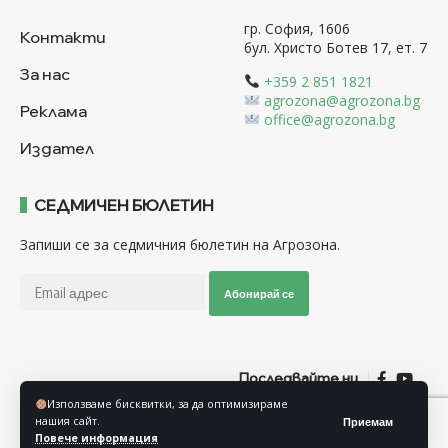
гр. София, 1606
Контакти
бул. Христо Ботев 17, ет. 7
За нас
+359 2 851 1821
agrozona@agrozona.bg
Реклама
office@agrozona.bg
Издател
СЕДМИЧЕН БЮЛЕТИН
Запиши се за седмичния бюлетин на Агрозона.
Абонирай се
Последвайте ни
Използваме бисквитки, за да оптимизираме
нашия сайт.
Приемам
Общи условия
Политика за използване на “Бисквитки”
Повече информация