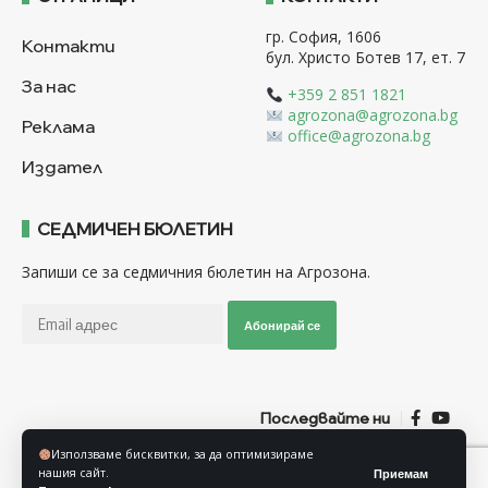
гр. София, 1606
Контакти
бул. Христо Ботев 17, ет. 7
За нас
+359 2 851 1821
agrozona@agrozona.bg
Реклама
office@agrozona.bg
Издател
СЕДМИЧЕН БЮЛЕТИН
Запиши се за седмичния бюлетин на Агрозона.
Абонирай се
Последвайте ни
Използваме бисквитки, за да оптимизираме
нашия сайт.
Приемам
Общи условия
Политика за използване на “Бисквитки”