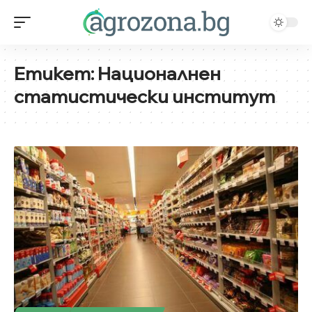
Етикет:
Националнен
статистически институт