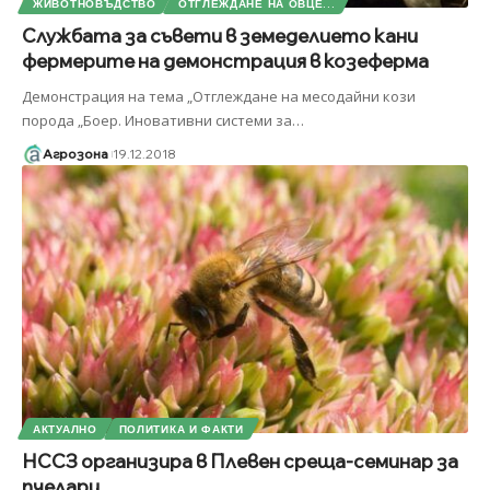
ЖИВОТНОВЪДСТВО
ОТГЛЕЖДАНЕ НА ОВЦЕ...
Службата за съвети в земеделието кани
фермерите на демонстрация в козеферма
Демонстрация на тема „Отглеждане на месодайни кози
порода „Боер. Иновативни системи за
…
Агрозона
19.12.2018
АКТУАЛНО
ПОЛИТИКА И ФАКТИ
НССЗ организира в Плевен среща-семинар за
пчелари