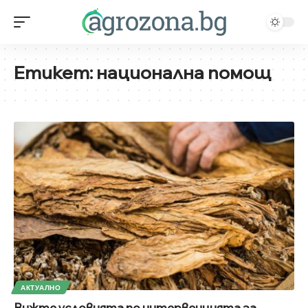
Етикет:
национална помощ
АКТУАЛНО
Вижте условията по интервенцията за