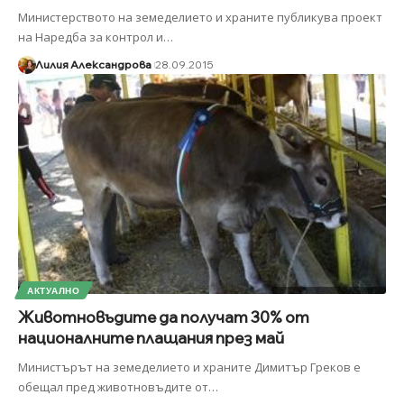
Министерството на земеделието и храните публикува проект
на Наредба за контрол и
…
Лилия Александрова
28.09.2015
АКТУАЛНО
Животновъдите да получат 30% от
националните плащания през май
Министърът на земеделието и храните Димитър Греков е
обещал пред животновъдите от
…