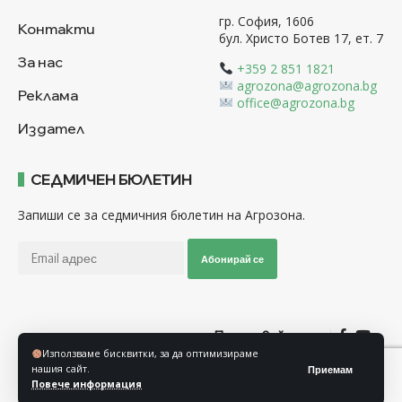
гр. София, 1606
Контакти
бул. Христо Ботев 17, ет. 7
За нас
+359 2 851 1821
agrozona@agrozona.bg
Реклама
office@agrozona.bg
Издател
СЕДМИЧЕН БЮЛЕТИН
Запиши се за седмичния бюлетин на Агрозона.
Абонирай се
Последвайте ни
Използваме бисквитки, за да оптимизираме
нашия сайт.
Приемам
Общи условия
Политика за използване на “Бисквитки”
Повече информация