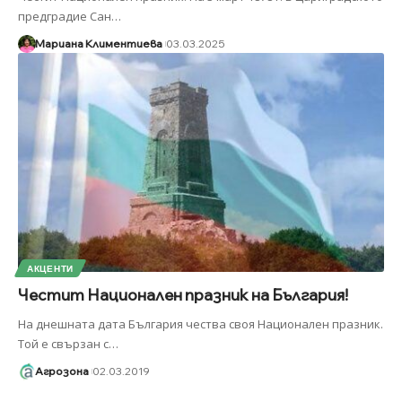
предградие Сан
…
Мариана Климентиева
03.03.2025
АКЦЕНТИ
Честит Национален празник на България!
На днешната дата България чества своя Национален празник.
Той е свързан с
…
Агрозона
02.03.2019