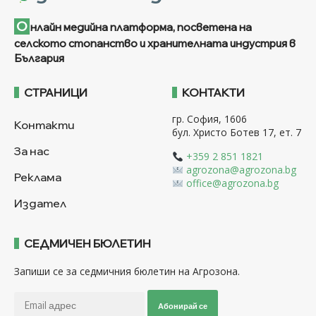
О
нлайн медийна платформа, посветена на
селското стопанство и хранителната индустрия в
България
СТРАНИЦИ
КОНТАКТИ
гр. София, 1606
Контакти
бул. Христо Ботев 17, ет. 7
За нас
+359 2 851 1821
agrozona@agrozona.bg
Реклама
office@agrozona.bg
Издател
СЕДМИЧЕН БЮЛЕТИН
Запиши се за седмичния бюлетин на Агрозона.
Абонирай се