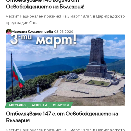
Освобождението на България!
Честит Национален празник! На 3 март 1878 г. в Цариградското
предградие Сан
…
Мариана Климентиева
03.03.2026
АКТУАЛНО
АКЦЕНТИ
СЪБИТИЯ
Отбелязваме 147 г. от Освобождението на
България
Честит Национален празник! На 3 март 1878 г. в Цариградското