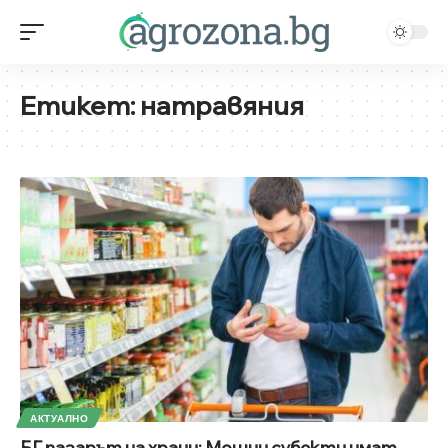
Етикет:
натравяния
АКТУАЛНО
БГ пазарът на храни: Мощни субекти имат