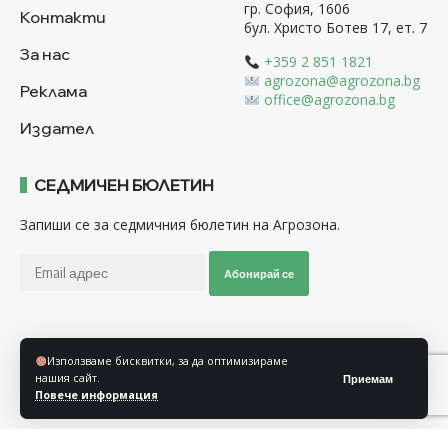
гр. София, 1606
Контакти
бул. Христо Ботев 17, ет. 7
За нас
+359 2 851 1821
agrozona@agrozona.bg
Реклама
office@agrozona.bg
Издател
СЕДМИЧЕН БЮЛЕТИН
Запиши се за седмичния бюлетин на Агрозона.
Абонирай се
Последвайте ни
Използваме бисквитки, за да оптимизираме
нашия сайт.
Приемам
Повече информация
Общи условия
Политика за използване на “Бисквитки”
Политика за защита на личните данни