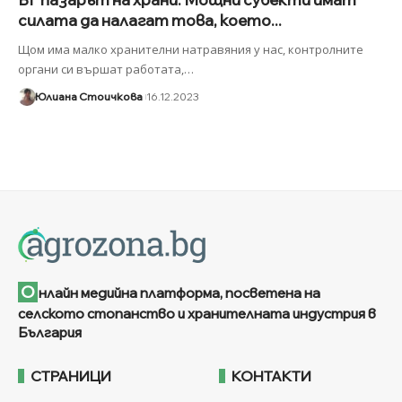
силата да налагат това, което...
Щом има малко хранителни натравяния у нас, контролните
органи си вършат работата,
…
Юлиана Стоичкова
16.12.2023
О
нлайн медийна платформа, посветена на
селското стопанство и хранителната индустрия в
България
СТРАНИЦИ
КОНТАКТИ