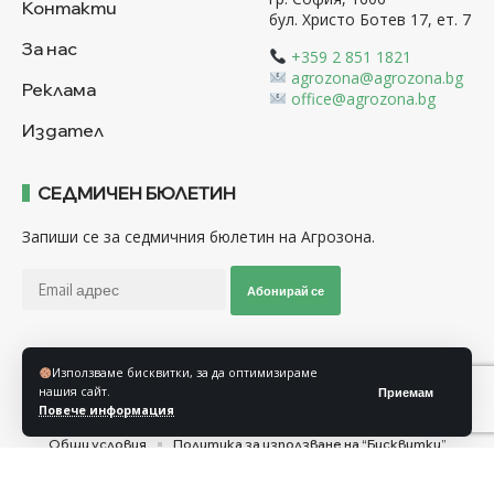
Контакти
бул. Христо Ботев 17, ет. 7
За нас
+359 2 851 1821
agrozona@agrozona.bg
Реклама
office@agrozona.bg
Издател
СЕДМИЧЕН БЮЛЕТИН
Запиши се за седмичния бюлетин на Агрозона.
Абонирай се
Използваме бисквитки, за да оптимизираме
Последвайте ни
нашия сайт.
Приемам
Повече информация
Общи условия
Политика за използване на “Бисквитки”
Политика за защита на личните данни