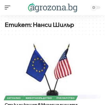
Етикет:
Нанси Шилър
АКТУАЛНО
ЖИВОТНОВЪДСТВО
ПЧЕЛАРСТВО
Стъклен кошер в Музея на пчелата