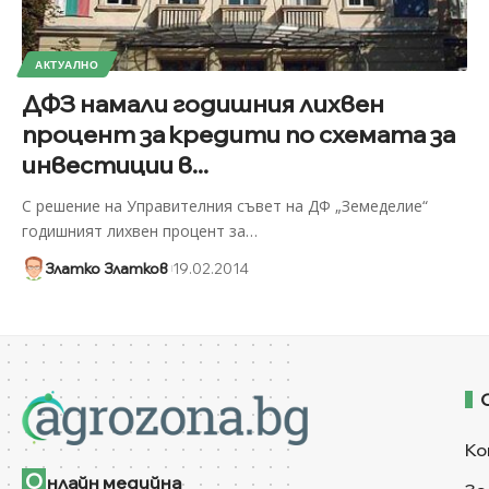
АКТУАЛНО
ДФЗ намали годишния лихвен
процент за кредити по схемата за
инвестиции в...
С решение на Управителния съвет на ДФ „Земеделие“
годишният лихвен процент за
…
Златко Златков
19.02.2014
Ко
О
нлайн медийна