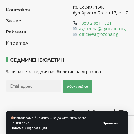
гр. София, 1606
Контакти
бул. Христо Ботев 17, ет. 7
За нас
+359 2 851 1821
agrozona@agrozona.bg
Реклама
office@agrozona.bg
Издател
СЕДМИЧЕН БЮЛЕТИН
Запиши се за седмичния бюлетин на Агрозона.
Абонирай се
Последвайте ни
Използваме бисквитки, за да оптимизираме
нашия сайт.
Приемам
Общи условия
Политика за използване на “Бисквитки”
Повече информация