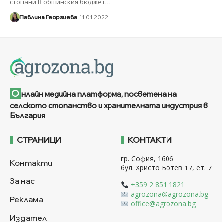
стопани В общинския бюджет
…
Павлина Георгиева
11.01.2022
О
нлайн медийна платформа, посветена на
селското стопанство и хранителната индустрия в
България
СТРАНИЦИ
КОНТАКТИ
гр. София, 1606
Контакти
бул. Христо Ботев 17, ет. 7
За нас
+359 2 851 1821
agrozona@agrozona.bg
Реклама
office@agrozona.bg
Издател