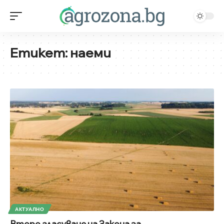
Етикет:
наеми
АКТУАЛНО
Второ гласуване на Закона за