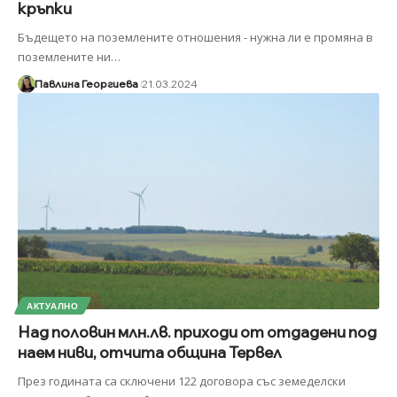
кръпки
Бъдещето на поземлените отношения - нужна ли е промяна в
поземлените ни
…
Павлина Георгиева
21.03.2024
АКТУАЛНО
Над половин млн.лв. приходи от отдадени под
наем ниви, отчита община Тервел
През годината са сключени 122 договора със земеделски