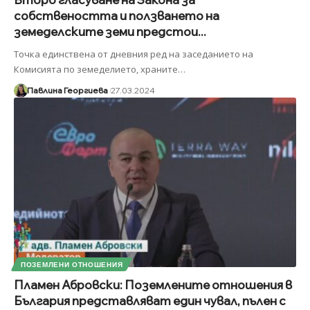
собствеността и ползването на
земеделските земи предстои...
Точка единствена от дневния ред на заседанието на
Комисията по земеделието, храните
…
Павлина Георгиева
27.03.2024
ПОЗЕМЛЕНИ ОТНОШЕНИЯ
Пламен Абровски: Поземлените отношения в
България представляват един чувал, пълен с