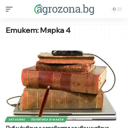
Етикет:
Мярка 4
АКТУАЛНО
ПОЛИТИКА И ФАКТИ
Публикувана е заповедта за увеличаване