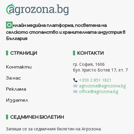
О
нлайн медийна платформа, посветена на
селското стопанство и хранителната индустрия в
България
СТРАНИЦИ
КОНТАКТИ
гр. София, 1606
Контакти
бул. Христо Ботев 17, ет. 7
За нас
+359 2 851 1821
agrozona@agrozona.bg
Реклама
office@agrozona.bg
Издател
СЕДМИЧЕН БЮЛЕТИН
Запиши се за седмичния бюлетин на Агрозона.