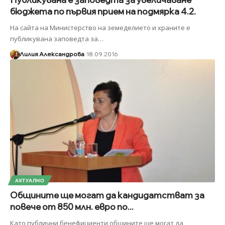
бюджета по първия прием на подмярка 4.2.
На сайта на Министерство на земеделието и храните е
публикувана заповедта за
…
Лилия Александрова
18.09.2016
АКТУАЛНО
Общините ще могат да кандидатстват за
повече от 850 млн. евро по...
Като публични бенефициенти общините ще могат да