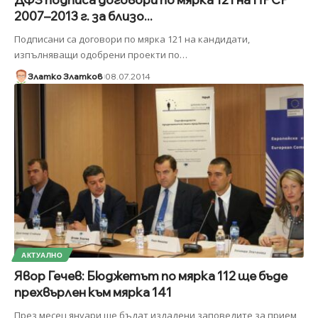
2007–2013 г. за близо...
Подписани са договори по мярка 121 на кандидати,
изпълняващи одобрени проекти по
…
Златко Златков
08.07.2014
АКТУАЛНО
Явор Гечев: Бюджетът по мярка 112 ще бъде
прехвърлен към мярка 141
През месец януари ще бъдат издадени заповедите за прием