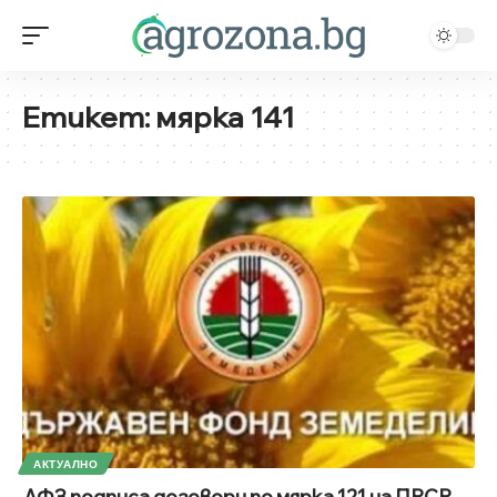
Етикет:
мярка 141
АКТУАЛНО
ДФЗ подписа договори по мярка 121 на ПРСР