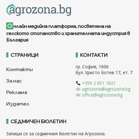
О
нлайн медийна платформа, посветена на
селското стопанство и хранителната индустрия в
България
СТРАНИЦИ
КОНТАКТИ
гр. София, 1606
Контакти
бул. Христо Ботев 17, ет. 7
За нас
+359 2 851 1821
agrozona@agrozona.bg
Реклама
office@agrozona.bg
Издател
СЕДМИЧЕН БЮЛЕТИН
Запиши се за седмичния бюлетин на Агрозона.