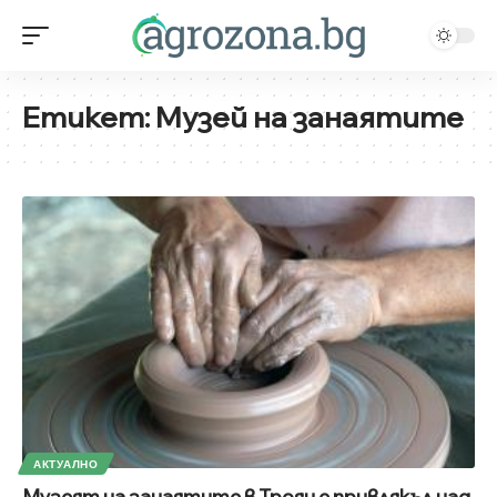
Етикет:
Музей на занаятите
АКТУАЛНО
Музеят на занаятите в Троян е привлякъл над