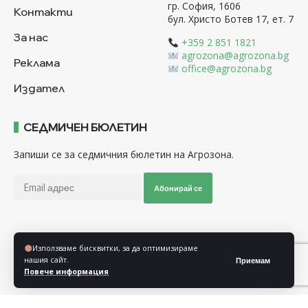
гр. София, 1606
Контакти
бул. Христо Ботев 17, ет. 7
За нас
+359 2 851 1821
agrozona@agrozona.bg
Реклама
office@agrozona.bg
Издател
СЕДМИЧЕН БЮЛЕТИН
Запиши се за седмичния бюлетин на Агрозона.
Абонирай се
Последвайте ни
Използваме бисквитки, за да оптимизираме
нашия сайт.
Приемам
Повече информация
Общи условия
Политика за използване на “Бисквитки”
Политика за защита на личните данни