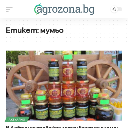
Етикет:
мумьо
АКТУАЛНО
В Добрич се провежда летен базар за пчелни