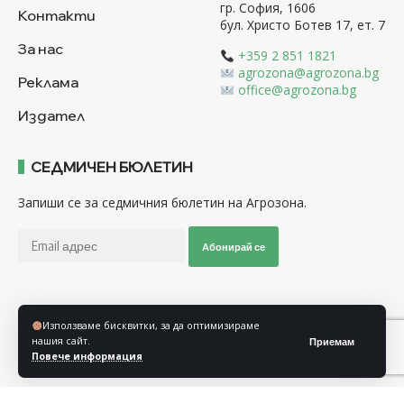
гр. София, 1606
Контакти
бул. Христо Ботев 17, ет. 7
За нас
+359 2 851 1821
agrozona@agrozona.bg
Реклама
office@agrozona.bg
Издател
СЕДМИЧЕН БЮЛЕТИН
Запиши се за седмичния бюлетин на Агрозона.
Абонирай се
Последвайте ни
Използваме бисквитки, за да оптимизираме
нашия сайт.
Приемам
Повече информация
Общи условия
Политика за използване на “Бисквитки”
Политика за защита на личните данни