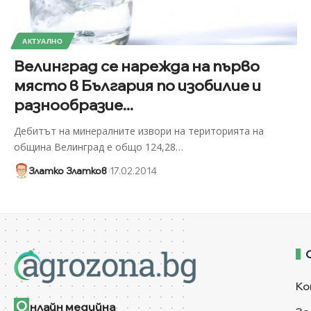
АКТУАЛНО
Велинград се нарежда на първо
място в България по изобилие и
разнообразие...
Дебитът на минералните извори на територията на
община Велинград е общо 124,28
…
Златко Златков
17.02.2014
Ко
О
нлайн медийна