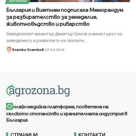
АКТУАЛНО
България и Виетнам подписаха Меморандум
за разбирателство за земеделие,
животновъдство и рибарство
Земеделският министър Димитър Греков и министърът на
земеделието и развитието на селските
…
Златко Златков
07.04.2014
О
нлайн медийна платформа, посветена на
селското стопанство и хранителната индустрия в
България
СТРАНИЦИ
КОНТАКТИ