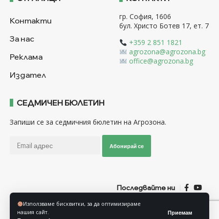
гр. София, 1606
Контакти
бул. Христо Ботев 17, ет. 7
За нас
+359 2 851 1821
agrozona@agrozona.bg
Реклама
office@agrozona.bg
Издател
СЕДМИЧЕН БЮЛЕТИН
Запиши се за седмичния бюлетин на Агрозона.
Абонирай се
Последвайте ни
Използваме бисквитки, за да оптимизираме
нашия сайт.
Приемам
Общи условия
Политика за използване на “Бисквитки”