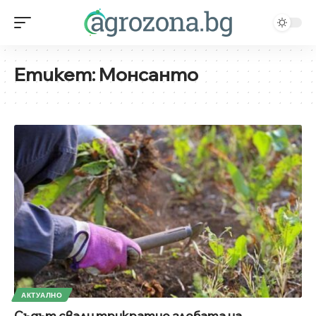
Етикет:
Монсанто
АКТУАЛНО
Съдът свали трикратно глобата на