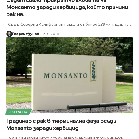
Монсанто заради хербицида, който причини
рак на...
Съд в Северна Калифорния намали от близо 289 млн. щ.д. на
…
Георги Узунов
29.10.2018
АКТУАЛНО
Градинар с рак в терминална фаза осъди
Monsanto заради хербицид
Съд в Сан Франциско осъди американския агрохимически