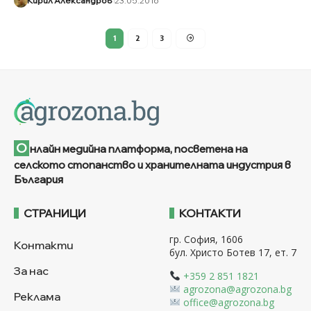
Кирил Александров
23.05.2016
1
2
3
О
нлайн медийна платформа, посветена на
селското стопанство и хранителната индустрия в
България
СТРАНИЦИ
КОНТАКТИ
гр. София, 1606
Контакти
бул. Христо Ботев 17, ет. 7
За нас
+359 2 851 1821
agrozona@agrozona.bg
Реклама
office@agrozona.bg