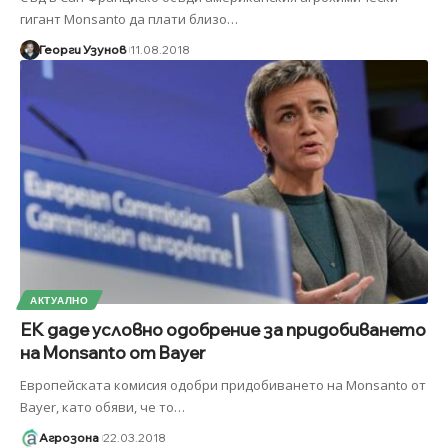
гигант Monsanto да плати близо
…
Георги Узунов
11.08.2018
АКТУАЛНО
ЕК даде условно одобрение за придобиването
на Monsanto от Bayer
Европейската комисия одобри придобиването на Monsanto от
Bayer, като обяви, че то
…
Агрозона
22.03.2018