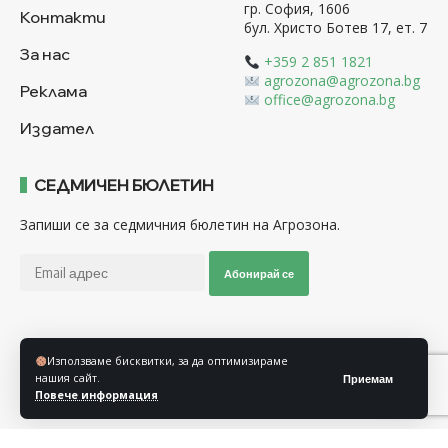
гр. София, 1606
Контакти
бул. Христо Ботев 17, ет. 7
За нас
+359 2 851 1821
agrozona@agrozona.bg
Реклама
office@agrozona.bg
Издател
СЕДМИЧЕН БЮЛЕТИН
Запиши се за седмичния бюлетин на Агрозона.
Абонирай се
Последвайте ни
Използваме бисквитки, за да оптимизираме
нашия сайт.
Приемам
Повече информация
Общи условия
Политика за използване на “Бисквитки”
Политика за защита на личните данни