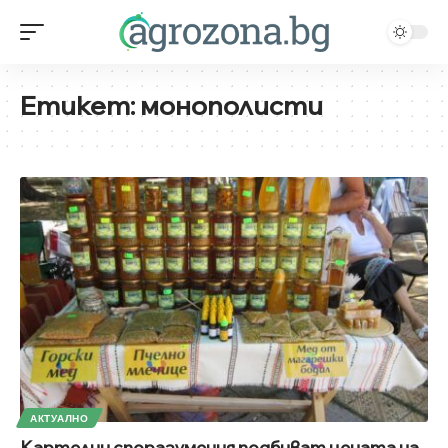
Етикет:
монополисти
АКТУАЛНО
Картелни споразумения подбиват цената на