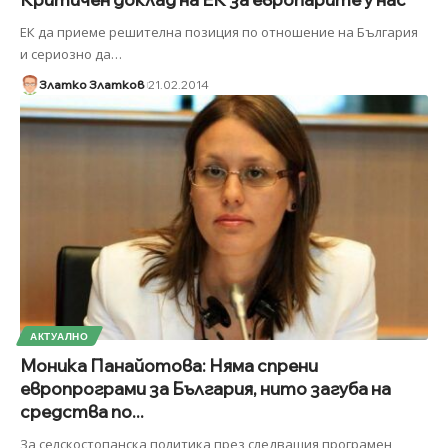
ЕК да приеме решителна позиция по отношение на България
и сериозно да
…
Златко Златков
21.02.2014
АКТУАЛНО
Моника Панайотова: Няма спрени
европрограми за България, нито загуба на
средства по...
За селскостопанска политика през следващия програмен