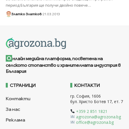
период България ще получи двойно повече
…
Златко Златков
21.03.2013
О
нлайн медийна платформа, посветена на
селското стопанство и хранителната индустрия в
България
СТРАНИЦИ
КОНТАКТИ
гр. София, 1606
Контакти
бул. Христо Ботев 17, ет. 7
За нас
+359 2 851 1821
agrozona@agrozona.bg
Реклама
office@agrozona.bg