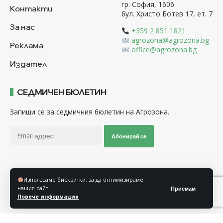
гр. София, 1606
Контакти
бул. Христо Ботев 17, ет. 7
За нас
+359 2 851 1821
agrozona@agrozona.bg
Реклама
office@agrozona.bg
Издател
СЕДМИЧЕН БЮЛЕТИН
Запиши се за седмичния бюлетин на Агрозона.
Абонирай се
Последвайте ни
Използваме бисквитки, за да оптимизираме
нашия сайт.
Приемам
Повече информация
Общи условия
Политика за използване на “Бисквитки”
Политика за защита на личните данни