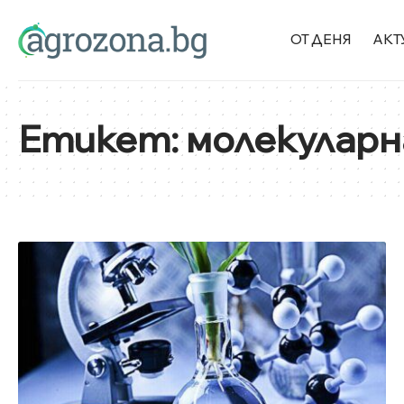
ОТ ДЕНЯ
АКТ
Етикет:
молекуларн