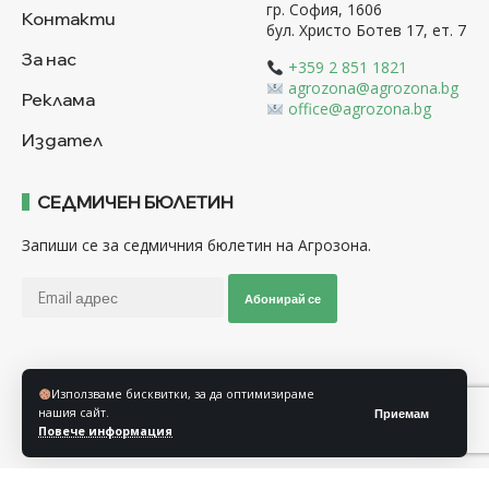
гр. София, 1606
Контакти
бул. Христо Ботев 17, ет. 7
За нас
+359 2 851 1821
agrozona@agrozona.bg
Реклама
office@agrozona.bg
Издател
СЕДМИЧЕН БЮЛЕТИН
Запиши се за седмичния бюлетин на Агрозона.
Абонирай се
Последвайте ни
Използваме бисквитки, за да оптимизираме
нашия сайт.
Приемам
Повече информация
Общи условия
Политика за използване на “Бисквитки”
Политика за защита на личните данни