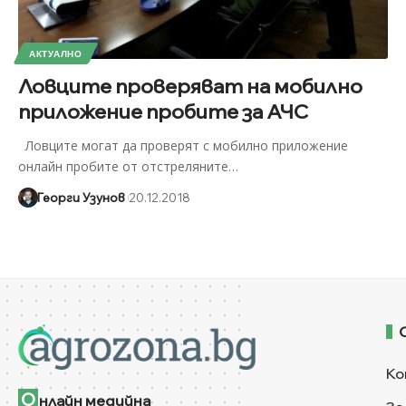
АКТУАЛНО
Ловците проверяват на мобилно
приложение пробите за АЧС
Ловците могат да проверят с мобилно приложение
онлайн пробите от отстреляните
…
Георги Узунов
20.12.2018
Ко
О
нлайн медийна