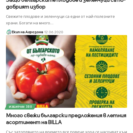
добрият избор
Свежите плодове и зеленчуци са едни от най-полезните
храни. Богати на много
…
Екип на Агрозона
12.06.2020
ИЗБИРАМ 380
Много свежи български предложения в летния
асортимент на BILLA
Със затоплянето на времето все повече хора се насочват към