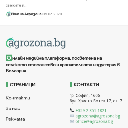
свежите и
…
Екип на Агрозона
05.06.2020
О
нлайн медийна платформа, посветена на
селското стопанство и хранителната индустрия в
България
СТРАНИЦИ
КОНТАКТИ
гр. София, 1606
Контакти
бул. Христо Ботев 17, ет. 7
За нас
+359 2 851 1821
agrozona@agrozona.bg
Реклама
office@agrozona.bg