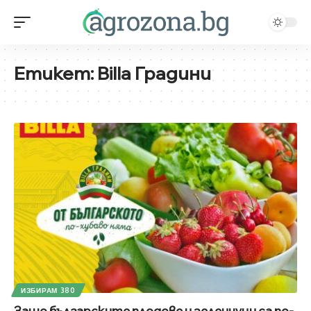
Етикет:
Billa Градини
ИЗБИРАМ 380
Защо българските плодове и зеленчуци са по-