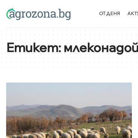
ОТ ДЕНЯ
АКТ
Етикет:
млеконадо