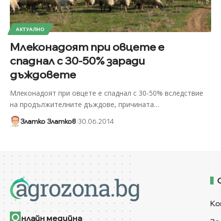
АКТУАЛНО
Млеконадоят при овцете е
спаднал с 30-50% заради
дъждовете
Млеконадоят при овцете е спаднал с 30-50% вследствие
на продължителните дъждове, причината
…
Златко Златков
30.06.2014
Ко
О
нлайн медийна