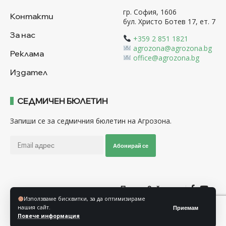
гр. София, 1606
Контакти
бул. Христо Ботев 17, ет. 7
За нас
+359 2 851 1821
agrozona@agrozona.bg
Реклама
office@agrozona.bg
Издател
СЕДМИЧЕН БЮЛЕТИН
Запиши се за седмичния бюлетин на Агрозона.
Абонирай се
Последвайте ни
Използваме бисквитки, за да оптимизираме
нашия сайт.
Приемам
Общи условия
Политика за използване на “Бисквитки”
Повече информация