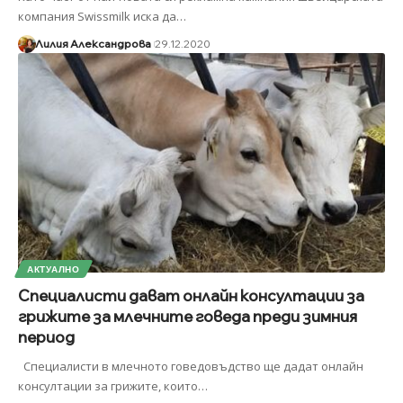
компания Swissmilk иска да
…
Лилия Александрова
29.12.2020
АКТУАЛНО
Специалисти дават онлайн консултации за
грижите за млечните говеда преди зимния
период
Специалисти в млечното говедовъдство ще дадат онлайн
консултации за грижите, които
…