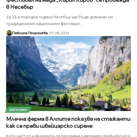
в Несебър
За 23-а поредна година Несебър ще бъде домакин на
традиционния национален фестивал
…
Павлина Георгиева
25.08.2024
АКТУАЛНО
Млечна ферма в Алпите показва на стажанти
как се прави швейцарско сирене
Като част от най-новата си рекламна кампания швейцарската