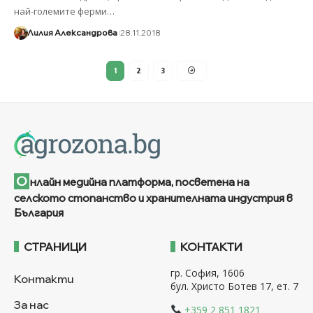
най-големите ферми
…
Лилия Александрова
28.11.2018
1
2
3
О
нлайн медийна платформа, посветена на
селското стопанство и хранителната индустрия в
България
СТРАНИЦИ
КОНТАКТИ
гр. София, 1606
Контакти
бул. Христо Ботев 17, ет. 7
За нас
+359 2 851 1821