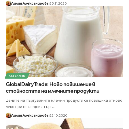
Лилия Александрова
25.11.2020
АКТУАЛНО
GlobalDairyTrade: Ново повишение в
стойността на млечните продукти
Цените на търгуваните млечни продукти се повишиха отново
леко при последния търг
…
Лилия Александрова
22.10.2020