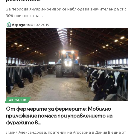
За периода януари-ноември се наблюдава значителен ръст с
30% при вноса на
…
Агрозона
01.02.2019
АКТУАЛНО
От фермерите за фермерите: Мобилно
приложение помага при управлението на
фуражите в...
Лилия Александрова, пратеник на Агрозона в Дания В една от