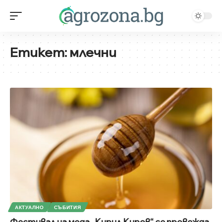
Етикет:
млечни
АКТУАЛНО
СЪБИТИЯ
Фестивал на меда „Кирил Киров“ се провежда