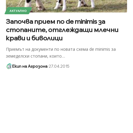
АКТУАЛНО
Започва прием по de minimis за
стопаните, отглеждащи млечни
крави и биволици
Приемът на документи по новата схема de minimis за
земеделски стопани, които
…
Екип на Агрозона
27.04.2015