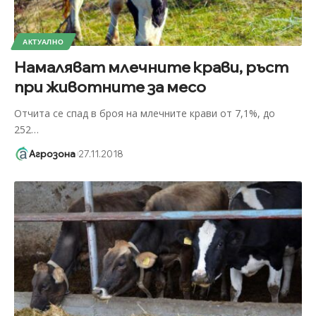
АКТУАЛНО
Намаляват млечните крави, ръст
при животните за месо
Отчита се спад в броя на млечните крави от 7,1%, до
252
…
Агрозона
27.11.2018