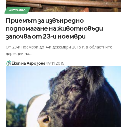
АКТУАЛНО
Приемът за извънредно
подпомагане на животновъди
започва от 23-и ноември
От 23-и ноември до 4-и декември 2015 г. в областните
дирекции на
…
Екип на Агрозона
19.11.2015