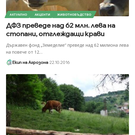
АКТУАЛНО
АКЦЕНТИ
ЖИВОТНОВЪДСТВО
ДФЗ преведе над 62 млн. лева на
стопани, отглеждащи крави
Държавен фонд „Земеделие“ преведе над 62 милиона лева
на повече от 12
…
Екип на Агрозона
22.10.2016