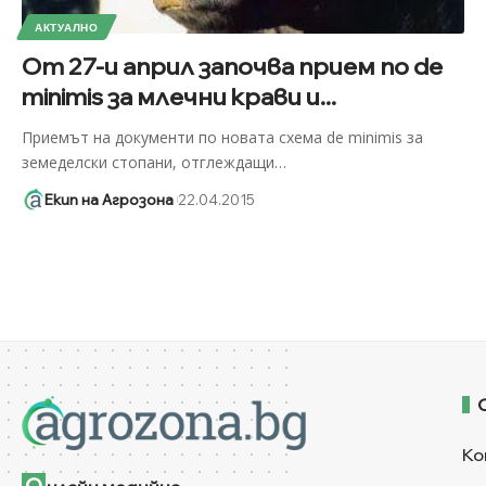
АКТУАЛНО
От 27-и април започва прием по de
minimis за млечни крави и...
Приемът на документи по новата схема de minimis за
земеделски стопани, отглеждащи
…
Екип на Агрозона
22.04.2015
Ко