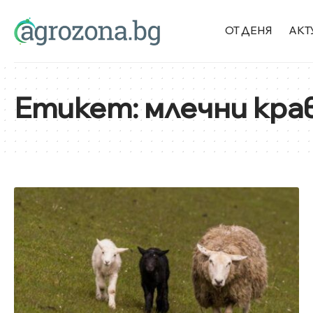
ОТ ДЕНЯ
АКТ
Етикет:
млечни кра