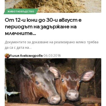
ЖИВОТНОВЪДСТВО
От 12-и юни до 30-и август е
периодът на задържане на
млечните...
Документите за доказване на реализирано мляко трябва
да са с дата на
…
Лилия Александрова
06.03.2018