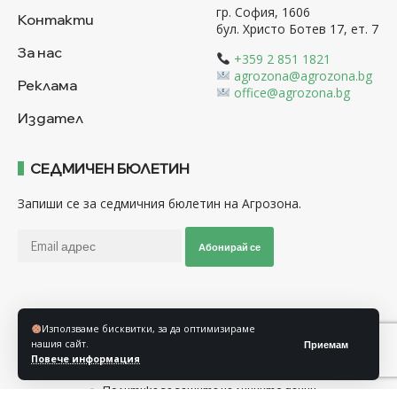
гр. София, 1606
Контакти
бул. Христо Ботев 17, ет. 7
За нас
+359 2 851 1821
agrozona@agrozona.bg
Реклама
office@agrozona.bg
Издател
СЕДМИЧЕН БЮЛЕТИН
Запиши се за седмичния бюлетин на Агрозона.
Абонирай се
Последвайте ни
Използваме бисквитки, за да оптимизираме
нашия сайт.
Приемам
Повече информация
Общи условия
Политика за използване на “Бисквитки”
Политика за защита на личните данни