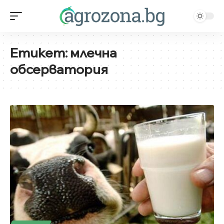
Етикет:
млечна
обсерватория