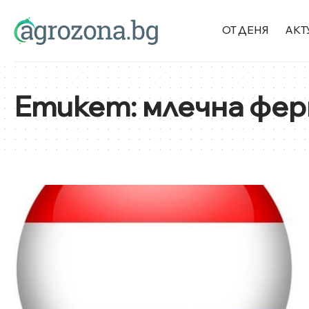
ОТ ДЕНЯ
АКТ
Етикет:
млечна фер