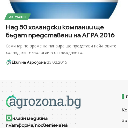
АКТУАЛНО
Над 50 холандски компании ще
бъдат представени на АГРА 2016
Семинар по време на панаира ще представи най-новите
холандски технологии в отглеждането
…
Екип на Агрозона
23.02.2016
Ко
О
нлайн медийна
За
платформа, посветена на