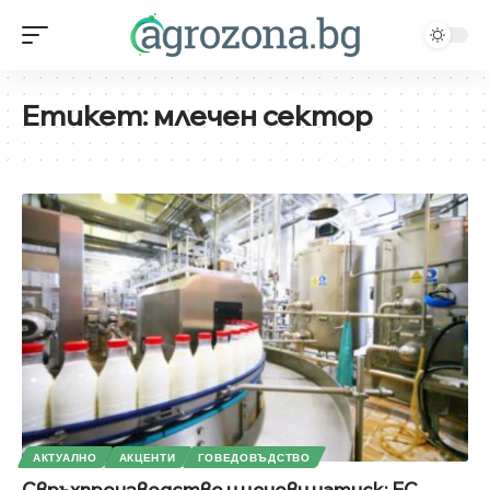
Етикет:
млечен сектор
АКТУАЛНО
АКЦЕНТИ
ГОВЕДОВЪДСТВО
Свръхпроизводство и ценови натиск: ЕС