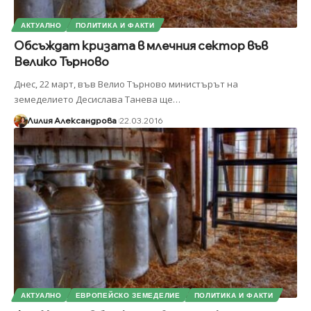
АКТУАЛНО
ПОЛИТИКА И ФАКТИ
Обсъждат кризата в млечния сектор във
Велико Търново
Днес, 22 март, във Велио Търново министърът на
земеделието Десислава Танева ще
…
Лилия Александрова
22.03.2016
АКТУАЛНО
ЕВРОПЕЙСКО ЗЕМЕДЕЛИЕ
ПОЛИТИКА И ФАКТИ