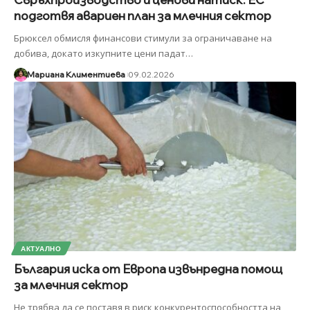
подготвя авариен план за млечния сектор
Брюксел обмисля финансови стимули за ограничаване на
добива, докато изкупните цени падат
…
Мариана Климентиева
09.02.2026
АКТУАЛНО
България иска от Европа извънредна помощ
за млечния сектор
Не трябва да се поставя в риск конкурентоспособността на