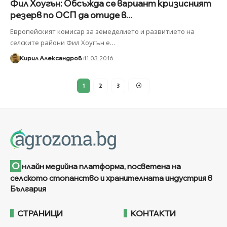
Фил Хоугън: Обсъжда се вариант кризисният
резерв по ОСП да отиде в...
Европейският комисар за земеделието и развитието на
селските райони Фил Хоугън е
…
Кирил Александров
11.03.2016
1
2
3
О
нлайн медийна платформа, посветена на
селското стопанство и хранителната индустрия в
България
СТРАНИЦИ
КОНТАКТИ