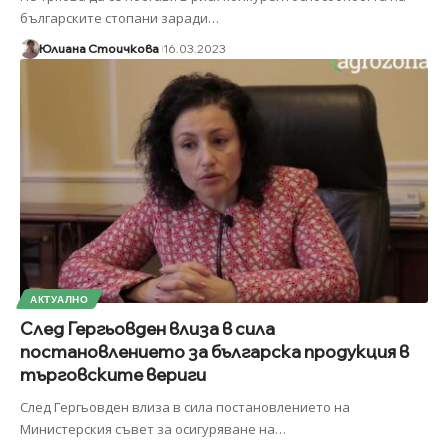
българските стопани заради
…
Юлиана Стоичкова
16.03.2023
АКТУАЛНО
След Гергьовден влиза в сила
постановлението за българска продукция в
търговските вериги
След Гергьовден влиза в сила постановлението на
Министерския съвет за осигуряване на
…