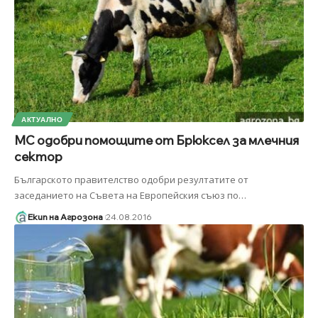
АКТУАЛНО
МС одобри помощите от Брюксел за млечния
сектор
Българското правителство одобри резултатите от
заседанието на Съвета на Европейския съюз по
…
Екип на Агрозона
24.08.2016