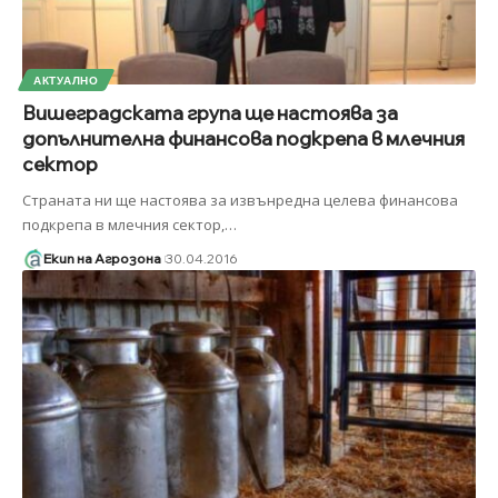
АКТУАЛНО
Вишеградската група ще настоява за
допълнителна финансова подкрепа в млечния
сектор
Страната ни ще настоява за извънредна целева финансова
подкрепа в млечния сектор,
…
Екип на Агрозона
30.04.2016