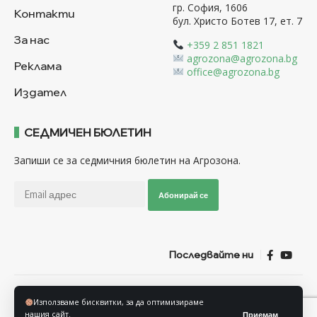
гр. София, 1606
Контакти
бул. Христо Ботев 17, ет. 7
За нас
+359 2 851 1821
agrozona@agrozona.bg
Реклама
office@agrozona.bg
Издател
СЕДМИЧЕН БЮЛЕТИН
Запиши се за седмичния бюлетин на Агрозона.
Абонирай се
Последвайте ни
Общи условия
Политика за използване на “Бисквитки”
Използваме бисквитки, за да оптимизираме
Политика за защита на личните данни
нашия сайт.
Приемам