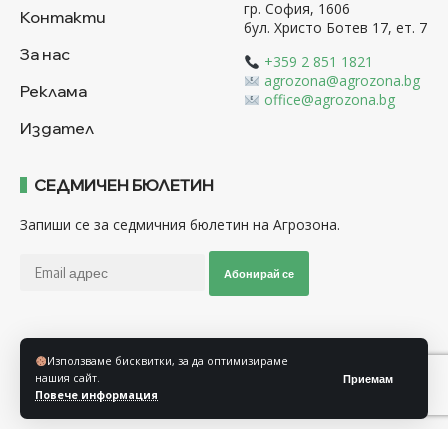
гр. София, 1606
Контакти
бул. Христо Ботев 17, ет. 7
За нас
+359 2 851 1821
agrozona@agrozona.bg
Реклама
office@agrozona.bg
Издател
СЕДМИЧЕН БЮЛЕТИН
Запиши се за седмичния бюлетин на Агрозона.
Абонирай се
Последвайте ни
Използваме бисквитки, за да оптимизираме
нашия сайт.
Приемам
Повече информация
Общи условия
Политика за използване на “Бисквитки”
Политика за защита на личните данни