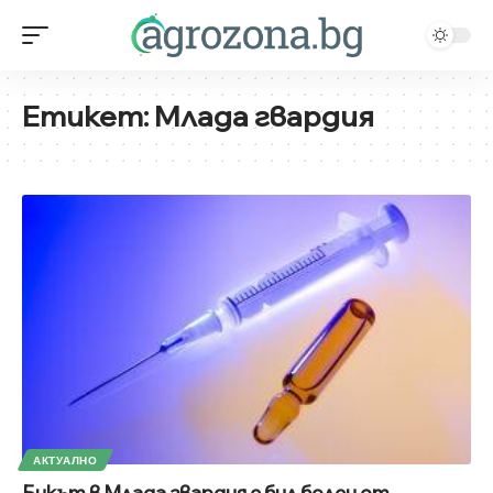
Етикет:
Млада гвардия
АКТУАЛНО
Бикът в Млада гвардия е бил болен от